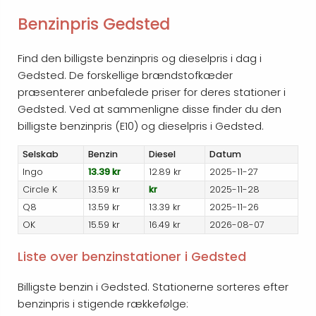
Benzinpris Gedsted
Find den billigste benzinpris og dieselpris i dag i
Gedsted. De forskellige brændstofkæder
præsenterer anbefalede priser for deres stationer i
Gedsted. Ved at sammenligne disse finder du den
billigste benzinpris (E10) og dieselpris i Gedsted.
Selskab
Benzin
Diesel
Datum
Ingo
13.39 kr
12.89 kr
2025-11-27
Circle K
13.59 kr
kr
2025-11-28
Q8
13.59 kr
13.39 kr
2025-11-26
OK
15.59 kr
16.49 kr
2026-08-07
Liste over benzinstationer i Gedsted
Billigste benzin i Gedsted. Stationerne sorteres efter
benzinpris i stigende rækkefølge: