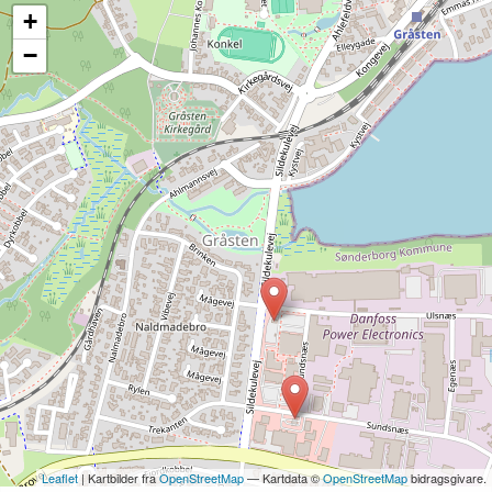
+
−
Leaflet
| Kartbilder fra
OpenStreetMap
— Kartdata ©
OpenStreetMap
bidragsgivare.