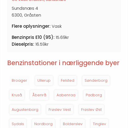
Sundsnæs 4
6300, Gråsten
Flere oplysninger:
Vask
Benzinpris E10 (95):
15.69kr
Dieselpris:
16.59kr
Benzinstationer i nærliggende byer
Broager
Ullerup
Felsted
Sønderborg
Kruså
Åbenrå
Aabenraa
Padborg
Augustenborg
Frøslev Vest
Frøslev Øst
Sydals
Nordborg
Bolderslev
Tinglev