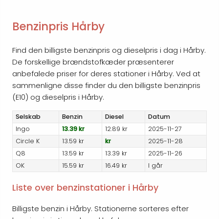
Benzinpris Hårby
Find den billigste benzinpris og dieselpris i dag i Hårby.
De forskellige brændstofkæder præsenterer
anbefalede priser for deres stationer i Hårby. Ved at
sammenligne disse finder du den billigste benzinpris
(E10) og dieselpris i Hårby.
Selskab
Benzin
Diesel
Datum
Ingo
13.39 kr
12.89 kr
2025-11-27
Circle K
13.59 kr
kr
2025-11-28
Q8
13.59 kr
13.39 kr
2025-11-26
OK
15.59 kr
16.49 kr
I går
Liste over benzinstationer i Hårby
Billigste benzin i Hårby. Stationerne sorteres efter