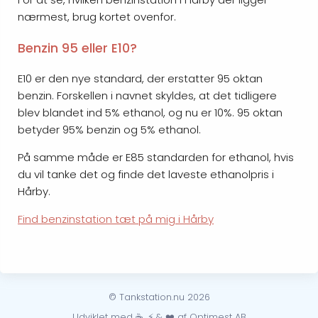
nærmest, brug kortet ovenfor.
Benzin 95 eller E10?
E10 er den nye standard, der erstatter 95 oktan
benzin. Forskellen i navnet skyldes, at det tidligere
blev blandet ind 5% ethanol, og nu er 10%. 95 oktan
betyder 95% benzin og 5% ethanol.
På samme måde er E85 standarden for ethanol, hvis
du vil tanke det og finde det laveste ethanolpris i
Hårby.
Find benzinstation tæt på mig i Hårby
© Tankstation.nu 2026
Udviklet med ☕, ⚡ & ❤️ af Optimest AB