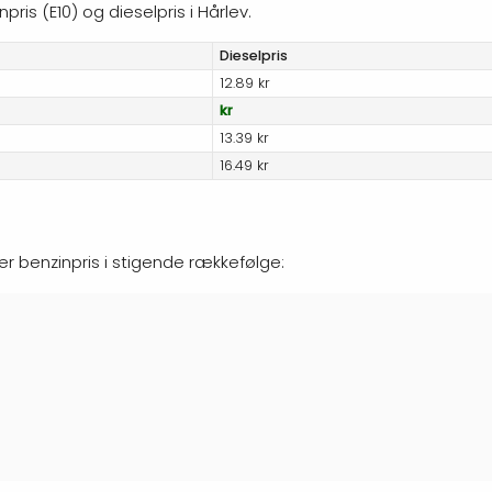
ris (E10) og dieselpris i Hårlev.
Diesel
pris
12.89 kr
kr
13.39 kr
16.49 kr
ter benzinpris i stigende rækkefølge: