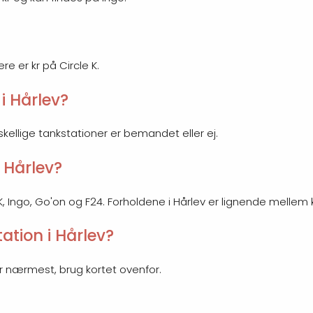
re er kr på Circle K.
i Hårlev?
rskellige tankstationer er bemandet eller ej.
i Hårlev?
le K, Ingo, Go'on og F24. Forholdene i Hårlev er lignende melle
tion i Hårlev?
ger nærmest, brug kortet ovenfor.