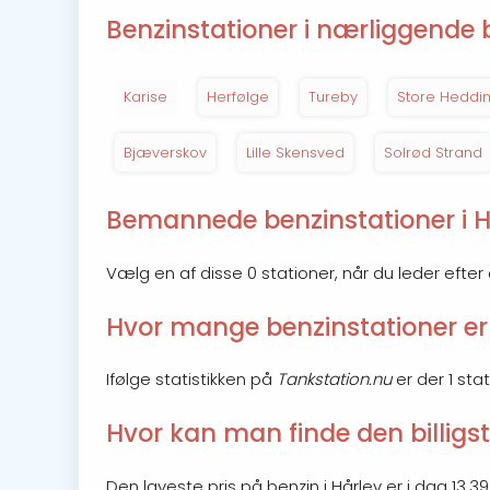
Benzinstationer i nærliggende 
Karise
Herfølge
Tureby
Store Heddi
Bjæverskov
Lille Skensved
Solrød Strand
Bemannede benzinstationer i H
Vælg en af disse 0 stationer, når du leder efte
Hvor mange benzinstationer er 
Ifølge statistikken på
Tankstation.nu
er der 1 stat
Hvor kan man finde den billigst
Den laveste pris på benzin i Hårlev er i dag 13.39