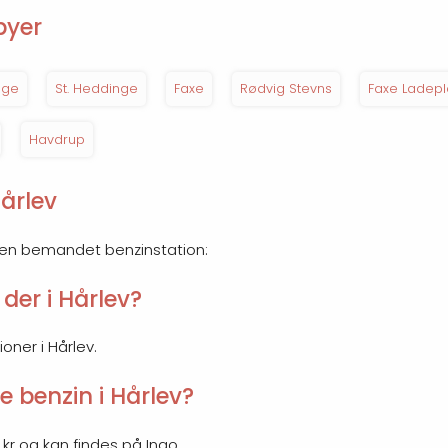
byer
nge
St. Heddinge
Faxe
Rødvig Stevns
Faxe Ladep
Havdrup
årlev
r en bemandet benzinstation:
der i Hårlev?
ioner i Hårlev.
e benzin i Hårlev?
 kr og kan findes på Ingo.