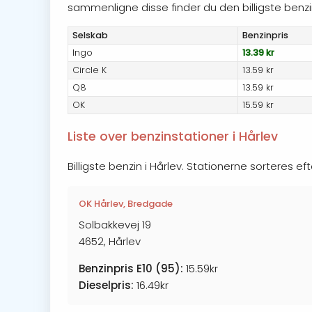
sammenligne disse finder du den billigste benzinp
Selskab
Benzin
pris
Ingo
13.39 kr
Circle K
13.59 kr
Q8
13.59 kr
OK
15.59 kr
Liste over benzinstationer i Hårlev
Billigste benzin i Hårlev. Stationerne sorteres ef
OK Hårlev, Bredgade
Solbakkevej 19
4652, Hårlev
Benzinpris E10 (95):
15.59kr
Dieselpris:
16.49kr