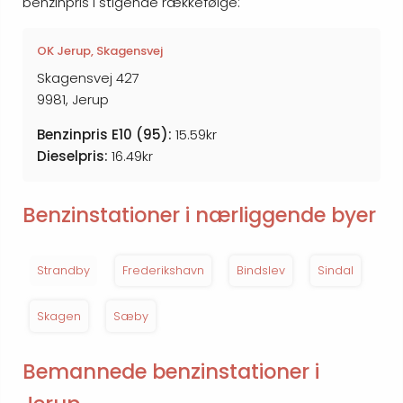
benzinpris i stigende rækkefølge:
OK Jerup, Skagensvej
Skagensvej 427
9981, Jerup
Benzinpris E10 (95):
15.59kr
Dieselpris:
16.49kr
Benzinstationer i nærliggende byer
Strandby
Frederikshavn
Bindslev
Sindal
Skagen
Sæby
Bemannede benzinstationer i