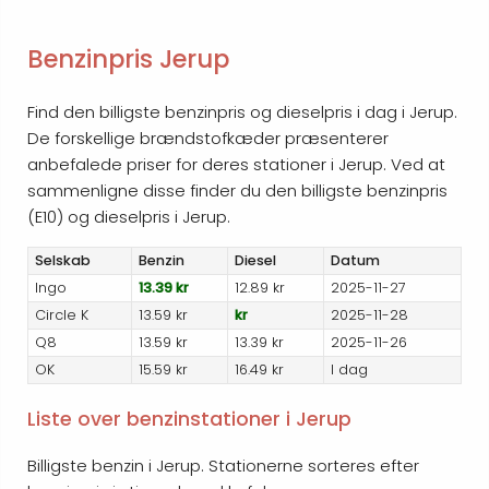
Benzinpris Jerup
Find den billigste benzinpris og dieselpris i dag i Jerup.
De forskellige brændstofkæder præsenterer
anbefalede priser for deres stationer i Jerup. Ved at
sammenligne disse finder du den billigste benzinpris
(E10) og dieselpris i Jerup.
Selskab
Benzin
Diesel
Datum
Ingo
13.39 kr
12.89 kr
2025-11-27
Circle K
13.59 kr
kr
2025-11-28
Q8
13.59 kr
13.39 kr
2025-11-26
OK
15.59 kr
16.49 kr
I dag
Liste over benzinstationer i Jerup
Billigste benzin i Jerup. Stationerne sorteres efter