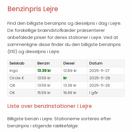
Benzinpris Lejre
Find den billigste benzinpris og dieselpris i dag i Lejre.
De forskellige brændstofkæder præsenterer
anbefalede priser for deres stationer i Lejre. Ved at
sammenligne disse finder du den billigste benzinpris
(E10) og dieselpris i Lejre.
Selskab
Benzin
Diesel
Datum
Ingo
13.39 kr
12.89 kr
2025-11-27
Circle K
13.59 kr
kr
2025-11-28
Q8
13.59 kr
13.39 kr
2025-11-26
OK
15.59 kr
16.49 kr
I går
Liste over benzinstationer i Lejre
Billigste benzin i Lejre. Stationerne sorteres efter
benzinpris i stigende rækkefølge: