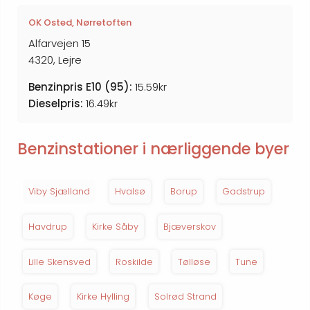
OK Osted, Nørretoften
Alfarvejen 15
4320, Lejre
Benzinpris E10 (95):
15.59kr
Dieselpris:
16.49kr
Benzinstationer i nærliggende byer
Viby Sjælland
Hvalsø
Borup
Gadstrup
Havdrup
Kirke Såby
Bjæverskov
Lille Skensved
Roskilde
Tølløse
Tune
Køge
Kirke Hylling
Solrød Strand