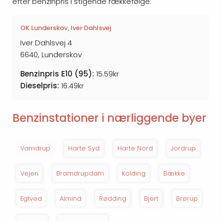
efter benzinpris i stigende rækkefølge:
OK Lunderskov, Iver Dahlsvej
Iver Dahlsvej 4
6640, Lunderskov
Benzinpris E10 (95):
15.59kr
Dieselpris:
16.49kr
Benzinstationer i nærliggende byer
Vamdrup
Harte Syd
Harte Nord
Jordrup
Vejen
Bramdrupdam
Kolding
Bække
Egtved
Almind
Rødding
Bjert
Brørup