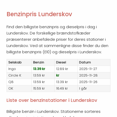
Benzinpris Lunderskov
Find den billigste benzinpris og dieselpris i dag i
Lunderskov. De forskellige brændstofkæder
præsenterer anbefalede priser for deres stationer i
Lunderskov. Ved at sammenligne disse finder du den
billigste benzinpris (E10) og dieselpris i Lunderskov.
Selskab
Benzin
Diesel
Datum
Ingo
13.39 kr
12.89 kr
2025-11-27
Circle K
13.59 kr
kr
2025-11-28
Q8
13.59 kr
13.39 kr
2025-11-26
OK
15.59 kr
16.49 kr
I går
Liste over benzinstationer i Lunderskov
Billigste benzin i Lunderskov. Stationerne sorteres