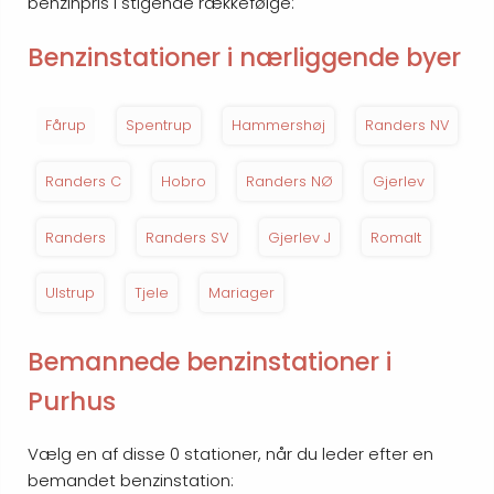
benzinpris i stigende rækkefølge:
Benzinstationer i nærliggende byer
Fårup
Spentrup
Hammershøj
Randers NV
Randers C
Hobro
Randers NØ
Gjerlev
Randers
Randers SV
Gjerlev J
Romalt
Ulstrup
Tjele
Mariager
Bemannede benzinstationer i
Purhus
Vælg en af disse 0 stationer, når du leder efter en
bemandet benzinstation: