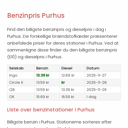
Benzinpris Purhus
Find den billigste benzinpris og dieselpris i dag i
Purhus. De forskellige brændstofkæder præsenterer
anbefalede priser for deres stationer i Purhus. Ved at
sammenligne disse finder du den billigste benzinpris
(E10) og dieselpris i Purhus.
Selskab
Benzin
Diesel
Datum
Ingo
13.39 kr
12.89 kr
2025-11-27
Circle K
13.59 kr
kr
2025-11-28
Q8
13.59 kr
13.39 kr
2025-11-26
OK
15.69 kr
16.59 kr
I dag
Liste over benzinstationer i Purhus
Billigste benzin i Purhus. Stationerne sorteres efter