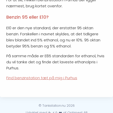
nærmest, brug kortet ovenfor.
Benzin 95 eller E10?
E10 er den nye standard, der erstatter 95 oktan
benzin. Forskellen i navnet skyldes, at det tidligere
blev blandet ind 5% ethanol, og nu er 10%. 95 oktan
betyder 95% benzin og 5% ethanol.
På samme måde er E85 standarden for ethanol, hvis
du vil tanke det og finde det laveste ethanolpris i
Purhus.
Find benzinstation tæt på mig i Purhus
© Tankstation.nu 2026
Udviklet med ☕, ⚡ & ❤️ af Optimest AB