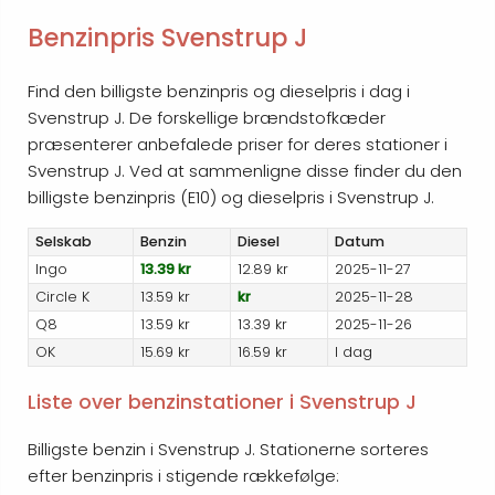
Benzinpris Svenstrup J
Find den billigste benzinpris og dieselpris i dag i
Svenstrup J. De forskellige brændstofkæder
præsenterer anbefalede priser for deres stationer i
Svenstrup J. Ved at sammenligne disse finder du den
billigste benzinpris (E10) og dieselpris i Svenstrup J.
Selskab
Benzin
Diesel
Datum
Ingo
13.39 kr
12.89 kr
2025-11-27
Circle K
13.59 kr
kr
2025-11-28
Q8
13.59 kr
13.39 kr
2025-11-26
OK
15.69 kr
16.59 kr
I dag
Liste over benzinstationer i Svenstrup J
Billigste benzin i Svenstrup J. Stationerne sorteres
efter benzinpris i stigende rækkefølge: