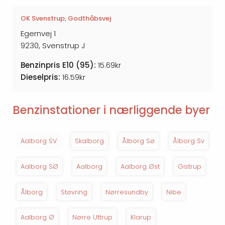
OK Svenstrup, Godthåbsvej
Egernvej 1
9230, Svenstrup J
Benzinpris E10 (95):
15.69kr
Dieselpris:
16.59kr
Benzinstationer i nærliggende byer
Aalborg SV
Skalborg
Ålborg Sø
Ålborg Sv
Aalborg SØ
Aalborg
Aalborg Øst
Gistrup
Ålborg
Støvring
Nørresundby
Nibe
Aalborg Ø
Nørre Uttrup
Klarup