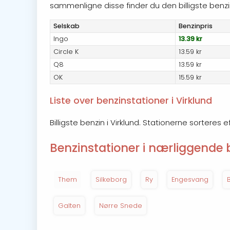
sammenligne disse finder du den billigste benzinp
Selskab
Benzin
pris
Ingo
13.39 kr
Circle K
13.59 kr
Q8
13.59 kr
OK
15.59 kr
Liste over benzinstationer i Virklund
Billigste benzin i Virklund. Stationerne sorteres 
Benzinstationer i nærliggende 
Them
Silkeborg
Ry
Engesvang
Galten
Nørre Snede