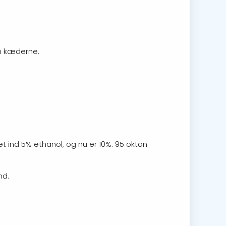
em kæderne.
et ind 5% ethanol, og nu er 10%. 95 oktan
nd.