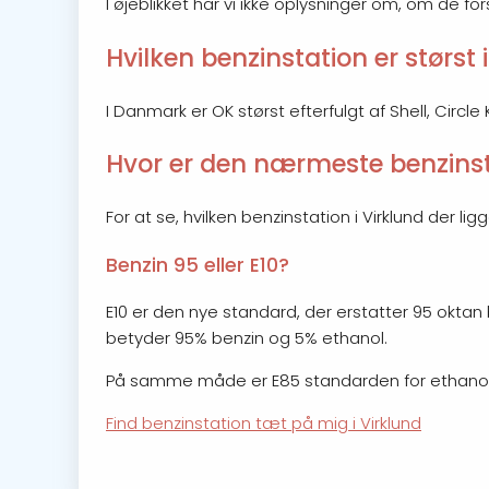
I øjeblikket har vi ikke oplysninger om, om de fo
Hvilken benzinstation er størst 
I Danmark er OK størst efterfulgt af Shell, Circl
Hvor er den nærmeste benzinsta
For at se, hvilken benzinstation i Virklund der l
Benzin 95 eller E10?
E10 er den nye standard, der erstatter 95 oktan b
betyder 95% benzin og 5% ethanol.
På samme måde er E85 standarden for ethanol, hv
Find benzinstation tæt på mig i Virklund