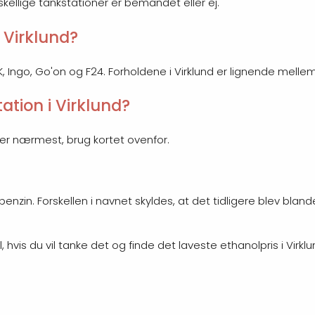
rskellige tankstationer er bemandet eller ej.
i Virklund?
e K, Ingo, Go'on og F24. Forholdene i Virklund er lignende mell
tion i Virklund?
igger nærmest, brug kortet ovenfor.
enzin. Forskellen i navnet skyldes, at det tidligere blev bland
is du vil tanke det og finde det laveste ethanolpris i Virklu