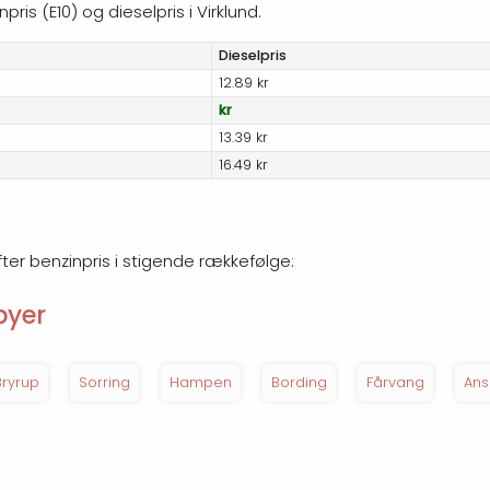
ris (E10) og dieselpris i Virklund.
Diesel
pris
12.89 kr
kr
13.39 kr
16.49 kr
efter benzinpris i stigende rækkefølge:
byer
Bryrup
Sorring
Hampen
Bording
Fårvang
Ans