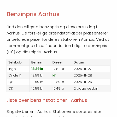
Benzinpris Aarhus
Find den billigste benzinpris og dieselpris i dag i
Aarhus. De forskellige brændstofkæder præsenterer
anbefalede priser for deres stationer i Aarhus. Ved at
sammenligne disse finder du den billigste benzinpris
(E10) og dieselpris i Aarhus.
Selskab
Benzin
Diesel
Datum
Ingo
13.39 kr
12.89 kr
2025-11-27
Circle K
13.59 kr
kr
2025-11-28
Q8
13.59 kr
13.39 kr
2025-11-26
OK
15.59 kr
16.49 kr
2 dage sedan
Liste over benzinstationer i Aarhus
Billigste benzin i Aarhus. Stationerne sorteres efter