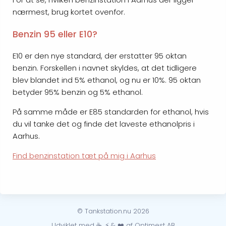
nærmest, brug kortet ovenfor.
Benzin 95 eller E10?
E10 er den nye standard, der erstatter 95 oktan
benzin. Forskellen i navnet skyldes, at det tidligere
blev blandet ind 5% ethanol, og nu er 10%. 95 oktan
betyder 95% benzin og 5% ethanol.
På samme måde er E85 standarden for ethanol, hvis
du vil tanke det og finde det laveste ethanolpris i
Aarhus.
Find benzinstation tæt på mig i Aarhus
© Tankstation.nu 2026
Udviklet med ☕, ⚡ & ❤️ af Optimest AB