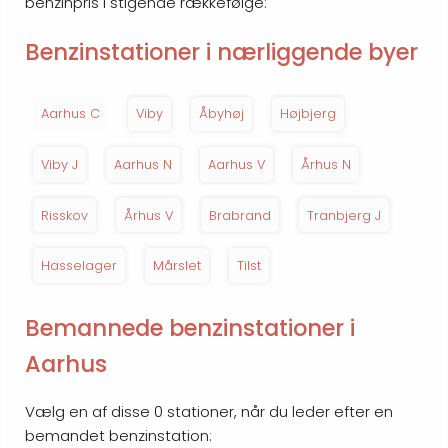
benzinpris i stigende rækkefølge:
Benzinstationer i nærliggende byer
Aarhus C
Viby
Åbyhøj
Højbjerg
Viby J
Aarhus N
Aarhus V
Århus N
Risskov
Århus V
Brabrand
Tranbjerg J
Hasselager
Mårslet
Tilst
Bemannede benzinstationer i
Aarhus
Vælg en af disse 0 stationer, når du leder efter en
bemandet benzinstation: