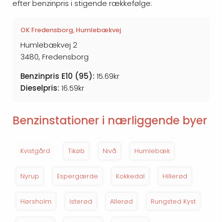
efter benzinpris i stigende rækkefølge:
OK Fredensborg, Humlebækvej
Humlebækvej 2
3480, Fredensborg
Benzinpris E10 (95):
15.69kr
Dieselpris:
16.59kr
Benzinstationer i nærliggende byer
Kvistgård
Tikøb
Nivå
Humlebæk
Nyrup
Espergærde
Kokkedal
Hillerød
Hørsholm
Isterød
Allerød
Rungsted Kyst