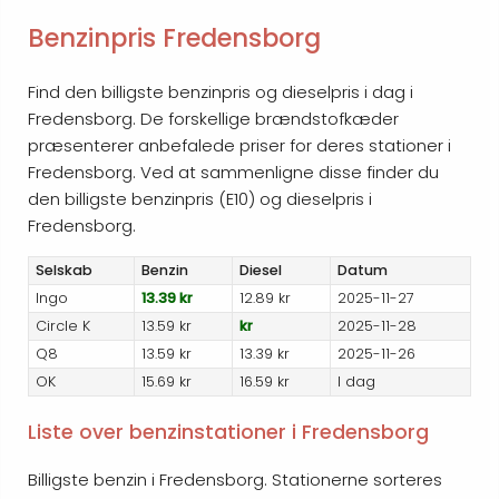
Benzinpris Fredensborg
Find den billigste benzinpris og dieselpris i dag i
Fredensborg. De forskellige brændstofkæder
præsenterer anbefalede priser for deres stationer i
Fredensborg. Ved at sammenligne disse finder du
den billigste benzinpris (E10) og dieselpris i
Fredensborg.
Selskab
Benzin
Diesel
Datum
Ingo
13.39 kr
12.89 kr
2025-11-27
Circle K
13.59 kr
kr
2025-11-28
Q8
13.59 kr
13.39 kr
2025-11-26
OK
15.69 kr
16.59 kr
I dag
Liste over benzinstationer i Fredensborg
Billigste benzin i Fredensborg. Stationerne sorteres