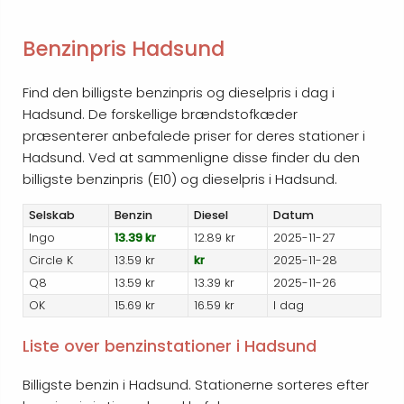
Benzinpris Hadsund
Find den billigste benzinpris og dieselpris i dag i
Hadsund. De forskellige brændstofkæder
præsenterer anbefalede priser for deres stationer i
Hadsund. Ved at sammenligne disse finder du den
billigste benzinpris (E10) og dieselpris i Hadsund.
Selskab
Benzin
Diesel
Datum
Ingo
13.39 kr
12.89 kr
2025-11-27
Circle K
13.59 kr
kr
2025-11-28
Q8
13.59 kr
13.39 kr
2025-11-26
OK
15.69 kr
16.59 kr
I dag
Liste over benzinstationer i Hadsund
Billigste benzin i Hadsund. Stationerne sorteres efter