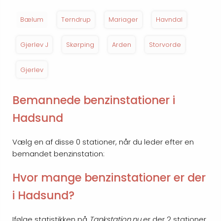
Bælum
Terndrup
Mariager
Havndal
Gjerlev J
Skørping
Arden
Storvorde
Gjerlev
Bemannede benzinstationer i
Hadsund
Vælg en af disse 0 stationer, når du leder efter en
bemandet benzinstation:
Hvor mange benzinstationer er der
i Hadsund?
Ifølge statistikken på
Tankstation.nu
er der 2 stationer