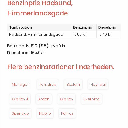
Benzinpris Hadsund,
Himmerlandsgade
Tankstation
Benzinpris
Dieselpris
Hadsund, Himmerlandsgade
15.59 kr
16.49 kr
Benzinpris E10 (95):
15.59 kr
Dieselpris:
16.49kr
Flere benzinstationer i nærheden.
Mariager
Terndrup
Bælum
Havndal
Gjerlev J
Arden
Gjerlev
Skørping
Spentrup
Hobro
Purhus