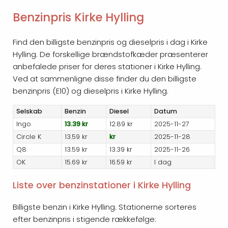
Benzinpris Kirke Hylling
Find den billigste benzinpris og dieselpris i dag i Kirke
Hylling. De forskellige brændstofkæder præsenterer
anbefalede priser for deres stationer i Kirke Hylling.
Ved at sammenligne disse finder du den billigste
benzinpris (E10) og dieselpris i Kirke Hylling.
Selskab
Benzin
Diesel
Datum
Ingo
13.39 kr
12.89 kr
2025-11-27
Circle K
13.59 kr
kr
2025-11-28
Q8
13.59 kr
13.39 kr
2025-11-26
OK
15.69 kr
16.59 kr
I dag
Liste over benzinstationer i Kirke Hylling
Billigste benzin i Kirke Hylling. Stationerne sorteres
efter benzinpris i stigende rækkefølge: