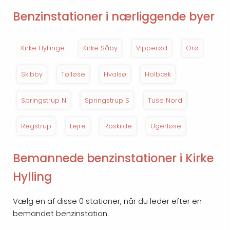
Benzinstationer i nærliggende byer
Kirke Hyllinge
Kirke Såby
Vipperød
Orø
Skibby
Tølløse
Hvalsø
Holbæk
Springstrup N
Springstrup S
Tuse Nord
Regstrup
Lejre
Roskilde
Ugerløse
Bemannede benzinstationer i Kirke
Hylling
Vælg en af disse 0 stationer, når du leder efter en
bemandet benzinstation: