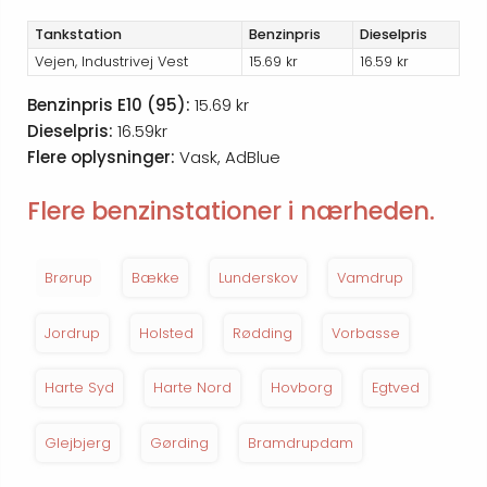
Tankstation
Benzinpris
Dieselpris
Vejen, Industrivej Vest
15.69 kr
16.59 kr
Benzinpris E10 (95):
15.69 kr
Dieselpris:
16.59kr
Flere oplysninger:
Vask, AdBlue
Flere benzinstationer i nærheden.
Brørup
Bække
Lunderskov
Vamdrup
Jordrup
Holsted
Rødding
Vorbasse
Harte Syd
Harte Nord
Hovborg
Egtved
Glejbjerg
Gørding
Bramdrupdam